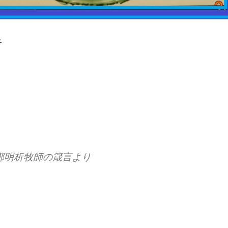
そ
鄭明析牧師の箴言より