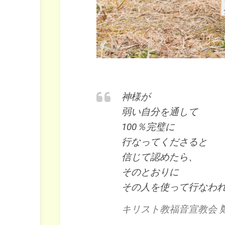
神様が
弱い自分を通して
100％完璧に
行なってくださると
信じて認めたら、
そのとおりに
その人を使って行なわ
キリスト教福音宣教会 