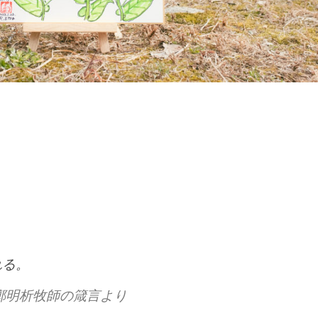
キリスト教福音宣教会ｰナノハナ
れる。
鄭明析牧師の箴言より