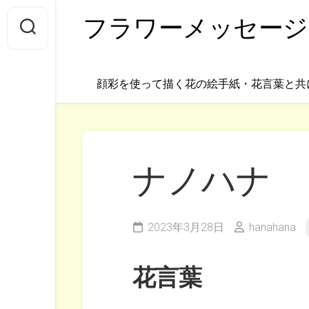
Skip
フラワーメッセージ
to
content
顔彩を使って描く花の絵手紙・花言葉と共
ナノハナ
2023年3月28日
hanahana
花言葉