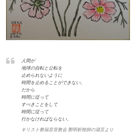
コスモス-キリスト教福音宣教会
人間が
地球の自転と公転を
止められないように
時間を止めることができない。
だから
時間に従って
すべきことをして
時間に従って
行かなければならない。
キリスト教福音宣教会 鄭明析牧師の箴言より