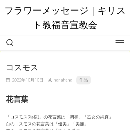
Skip
フラワーメッセージ｜キリス
to
content
ト教福音宣教会
コスモス
2022年10月10日
hanahana
作品
花言葉
「コスモス(秋桜)」の花言葉は「調和」「乙女の純真」
白のコスモスの花言葉は「優美」「美麗」