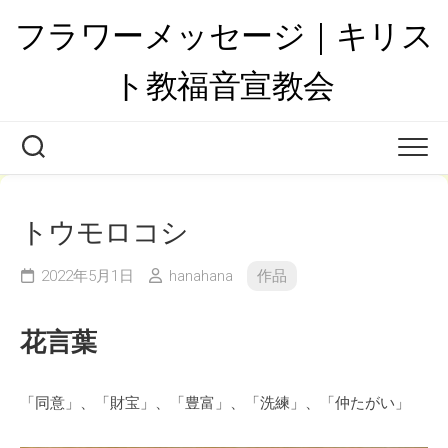
Skip
フラワーメッセージ｜キリス
to
content
ト教福音宣教会
トウモロコシ
2022年5月1日
hanahana
作品
花言葉
「同意」、「財宝」、「豊富」、「洗練」、「仲たがい」